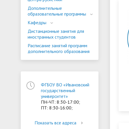
ориентации и содействия
Дополнительные
• Стипендии и меры поддержки
• Платн
образовательные программы
трудоустройству выпускников
• Диста
обучающихся
Кафедры
• Олимпиада "Большие надежды
«Карьера»
иностра
Дистанционные занятия для
малых городов"
• Абитуриенту
• Между
• Конкурсы на замещение
• Бренд
иностранных студентов
• Платные образовательные услуги
должностей
Расписание занятий программ
дополнительного образования
• Координационный центр ИвГУ
• Организация питания в
• Вход 
образовательной организации
ФГБОУ ВО «Ивановский
государственный
университет»
ПН-ЧТ: 8:30-17:00;
ПТ: 8:30-16:00;
Показать все адреса