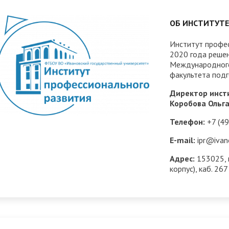
трудоустройству выпускник
ОБ ИНСТИТУТЕ
ые образовательные услуги
«Карьера»
• Финансово-хозяйственная
нционные занятия для
• Страница добра
деятельность
Институт профес
нных студентов
2020 года решен
народное сотрудничество
• Внутренняя система оцен
Международного
бук
• Вход в систему ЭИОС
факультета подг
качества образования
Директор инст
в корпоративную почту
• Федеральный проект
Коробова Ольга
«Содействие занятости»
Телефон:
+7 (49
E-mail:
ipr@ivano
Адрес:
153025, г
корпус), каб. 26