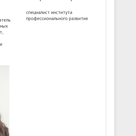
специалист института
профессионального развития
атель
нных
т,
е