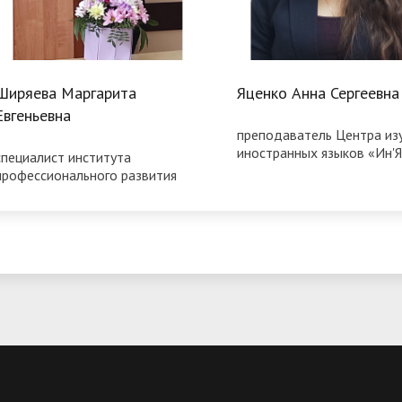
Ширяева Маргарита
Яценко Анна Сергеевна
Евгеньевна
преподаватель Центра из
иностранных языков «Ин'Я
специалист института
профессионального развития