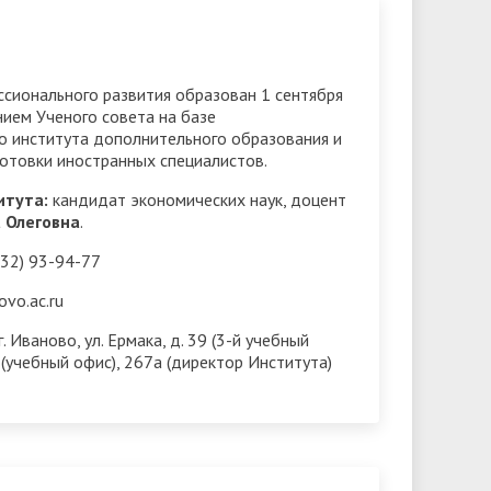
Доступная среда
ов
гуманитарного цикла для
организация работников ФГБОУ ВО
грантах
победителей олимпиад
• Вакантные места для приёма
«Ивановский государственный
• Ресурсный волонтерский центр
(перевода)
сионального развития образован 1 сентября
университет»
финансового просвещения ИвГУ
ием Ученого совета на базе
ки
• Руководство
 института дополнительного образования и
• Центр тестирования
отовки иностранных специалистов.
иностранных граждан ИвГУ
• Педагогический состав
итута:
кандидат экономических наук, доцент
• Совет ректоров
 Олеговна
.
32) 93-94-77
vo.ac.ru
. Иваново, ул. Ермака, д. 39 (3-й учебный
7 (учебный офис), 267а (директор Института)