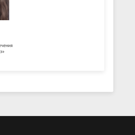
учения
з»