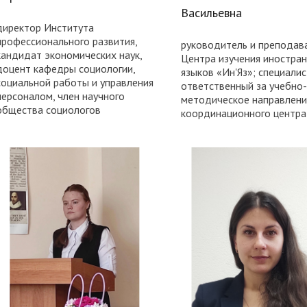
Васильевна
директор Института
профессионального развития,
руководитель и преподав
кандидат экономических наук,
Центра изучения иностра
доцент кафедры социологии,
языков «Ин'Яз»; специалис
социальной работы и управления
ответственный за учебно-
персоналом, член научного
методическое направлени
общества социологов
координационного центра