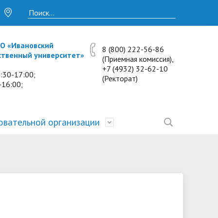
О «Ивановский
8 (800) 222-56-86
ственный университет»
(Приемная комиссия),
+7 (4932) 32-62-10
:30-17:00;
(Ректорат)
-16:00;
овательной организации
• Исследования и проекты
• Платные образовательные услуги
• Калькулятор пени
• Отзывы выпускников
• Образование
ость
ты и
• Научные журналы
• Разбор олимпиадных заданий
• Иностранным студентам
• Материально-техническое
обеспечение и оснащённость
• Противодействие коррупции
• Многопрофильная зимняя школа.
• Дистанционное обучение
образовательного процесса.
Лекции по предметам
• Первичная профсоюзная
• Информация о конкурсах и