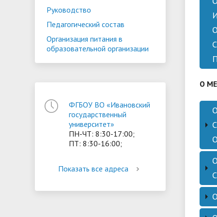
Руководство
Све
Педагогический состав
пре
орг
Организация питания в
образовательной организации
Све
пре
«Ин
О М
ФГБОУ ВО «Ивановский
Адр
государственный
орг
университет»
ПН-ЧТ: 8:30-17:00;
Фил
ПТ: 8:30-16:00;
№ п
Показать все адреса
Реж
2
Отсу
3
Кон