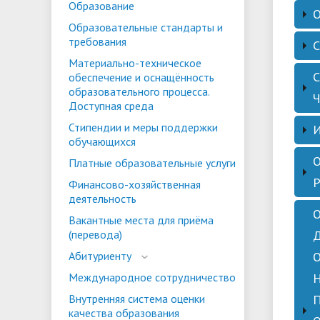
Образование
ориентации и содействия
Образовательные стандарты и
• Стипендии и меры поддержки
• Платн
трудоустройству выпускников
требования
Пол
• Диста
обучающихся
рус
• Олимпиада "Большие надежды
«Карьера»
Материально-техническое
иностра
№
обеспечение и оснащённость
малых городов"
• Абитуриенту
• Между
• Конкурсы на замещение
• Бренд
образовательного процесса.
• Платные образовательные услуги
Сок
Доступная среда
должностей
рус
Стипендии и меры поддержки
Све
• Координационный центр ИвГУ
• Организация питания в
• Вход 
обучающихся
обр
Пол
Наи
образовательной организации
Платные образовательные услуги
Све
анг
Финансово-хозяйственная
пре
Фам
деятельность
орг
Сок
учр
1
анг
Вакантные места для приёма
Све
Адр
(перевода)
пре
Дат
Абитуриенту
орг
Кон
Док
Международное сотрудничество
Све
Гос
Адр
Внутренняя система оценки
пре
качества образования
орг
Адр