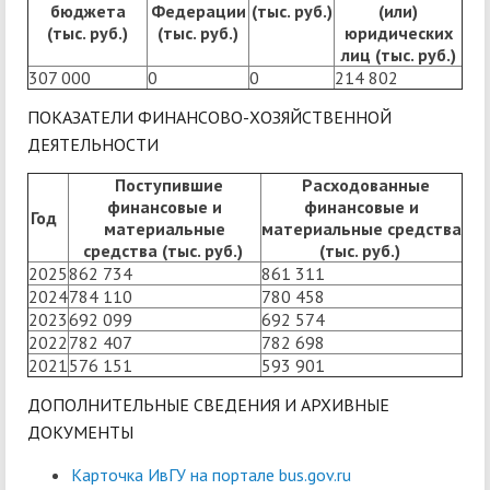
бюджета
Федерации
(тыс. руб.)
(или)
(тыс. руб.)
(тыс. руб.)
юридических
лиц (тыс. руб.)
307 000
0
0
214 802
ПОКАЗАТЕЛИ ФИНАНСОВО-ХОЗЯЙСТВЕННОЙ
ДЕЯТЕЛЬНОСТИ
Поступившие
Расходованные
финансовые и
финансовые и
Год
материальные
материальные средства
средства (тыс. руб.)
(тыс. руб.)
2025
862 734
861 311
2024
784 110
780 458
2023
692 099
692 574
2022
782 407
782 698
2021
576 151
593 901
ДОПОЛНИТЕЛЬНЫЕ СВЕДЕНИЯ И АРХИВНЫЕ
ДОКУМЕНТЫ
Карточка ИвГУ на портале bus.gov.ru