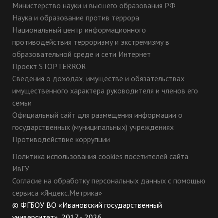
Министерство науки и высшего образования РФ
Ответы на задания для 11 класса
Наука и образование против террора
Национальный центр информационного
10 класс
противодействия терроризму и экстремизму в
образовательной среде и сети Интернет
Проект STOPTERROR
Сведения о доходах, имуществе и обязательствах
9 класс. Часть 3
имущественного характера руководителя и членов его
семьи
Официальный сайт для размещения информации о
Практический тур. 9 класс. Зоология
государственных (муниципальных) учреждениях
Противодействие коррупции
11 класс
Политика использования cookies посетителей сайта
ИвГУ
Согласие на обработку персональных данных с помощью
2-й тур. Критерии оценивания
сервиса «Яндекс.Метрика»
Задача 9-3
© ФГБОУ ВО «Ивановский государственный
университет», 2017 - 2026