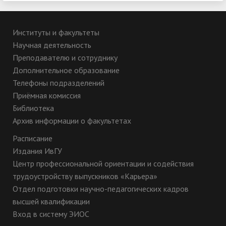
9 класс
Институты и факультеты
Научная деятельность
9 класс. Часть 2
Преподавателю и сотруднику
Дополнительное образование
Телефоны подразделений
Практический тур. 9 класс. Ботаника
Приёмная комиссия
Библиотека
10 класс
Архив информации о факультетах
Расписание
1-й тур. Критерии оценивания
Издания ИвГУ
2-й тур. Задания
Центр профессиональной ориентации и содействия
Задача 9-2
трудоустройству выпускников «Карьера»
Отдел подготовки научно-педагогических кадров
Ответы на задания для 9 класса
высшей квалификации
Вход в систему ЭИОС
Ответы на задания для 10 класса