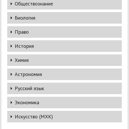
Обществознание
9 класс. Часть 1
Биология
Право
Теоретический тур. 9-11 классы
История
9 класс
Химия
1-й тур. Эссе
Астрономия
Задача 9-1
Русский язык
Экономика
Искусство (МХК)
Ссылка на вебинар по Экономике
Ссылка на решебники по тестам и задачам