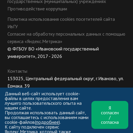
государственных (муниципальных) учреждениях
Противодействие коррупции
Политика использования cookies посетителей сайта
ИвГУ
Согласие на обработку персональных данных с помощью
сервиса «Яндекс.Метрика»
© ФГБОУ ВО «Ивановский государственный
университет», 2017 - 2026
Контакты
153025, Центральный федеральный округ, г.Иваново, ул.
Ермака, 39
8 (800) 222-56-86 (Приемная комиссия), +7 (4932) 32-62-
Данный веб-сайт использует cookie-
файлы в целях предоставления вам
10 (Ректорат)
лучшего пользовательского опыта на
нашем сайте.
Я
ПН-ЧТ: 8:30-17:00;
Продолжая использовать данный сайт,
согласен
ПТ: 8:30-16:00;
вы соглашаетесь с использованием нами
/
cookie-файлов(
подробнее
).
согласна
К сайту подключен сервис
Яндекс.Метрика, который также