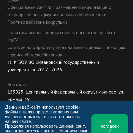
Официальный сайт для размещения информации о
государственных (муниципальных) учреждениях
Противодействие коррупции
Политика использования cookies посетителей сайта
ИвГУ
Согласие на обработку персональных данных с помощью
сервиса «Яндекс.Метрика»
© ФГБОУ ВО «Ивановский государственный
университет», 2017 - 2026
Контакты
153025, Центральный федеральный округ, г.Иваново, ул.
Ермака, 39
8 (800) 222-56-86 (Приемная комиссия), +7 (4932) 32-62-
Данный веб-сайт использует cookie-
файлы в целях предоставления вам
10 (Ректорат)
лучшего пользовательского опыта на
нашем сайте.
Я
ПН-ЧТ: 8:30-17:00;
Продолжая использовать данный сайт,
согласен
ПТ: 8:30-16:00;
вы соглашаетесь с использованием нами
/