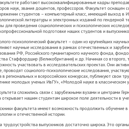
акультете работают высококвалифицированные кадры преподав
оров наук, звания доцентов, профессоров. Факультет оснащен 
оряжении студентов – компьютерный класс, имеющий выход в И
ологической литературы и электронных изданий по гендерной т
ры для проведения социологических и психологических исследо
копрофессиональной подготовке наших студентов и выпускников
олого-психологический факультет – один из крупнейших научных
лняют научные исследования в рамках отечественных и зарубе
зования РФ, Российского гуманитарного научного фонда, фондо
ства Стаффордшир (Великобритания) и др. Начиная со второго, 
ожность участвовать в исследовательских проектах. Они актив
е, проводят социолого-психологические исследования, участву
а в региональных и всероссийских конкурсах, публикуют свои тр
тнике молодых ученых ИвГУ», «Молодой науке в классическом у
культета сложились связи с зарубежными вузами и центрами Гер
а открывает нашим студентам широкое поле деятельности в уче
скники факультета имеют возможность продолжить обучение в а
ологии и отечественной истории.
а трудоустройства выпускников достаточно широка. Это органы