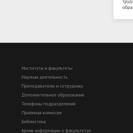
труд
обра
Институты и факультеты
Научная деятельность
Преподавателю и сотруднику
Дополнительное образование
Телефоны подразделений
Приёмная комиссия
Библиотека
Архив информации о факультетах