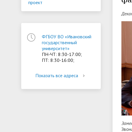
проект
ориентации и содействия
Дека
• Стипендии и меры поддержки
• Платн
трудоустройству выпускников
• Диста
обучающихся
• Олимпиада "Большие надежды
«Карьера»
иностра
малых городов"
• Абитуриенту
• Между
ФГБОУ ВО «Ивановский
• Конкурсы на замещение
• Бренд
• Платные образовательные услуги
государственный
должностей
университет»
ПН-ЧТ: 8:30-17:00;
• Координационный центр ИвГУ
• Организация питания в
• Вход 
ПТ: 8:30-16:00;
образовательной организации
Показать все адреса
Заме
Звон