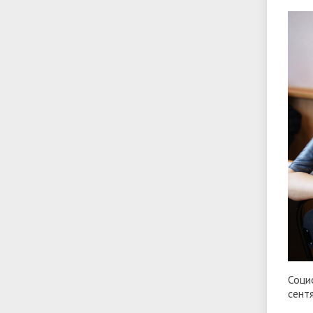
Соци
сент