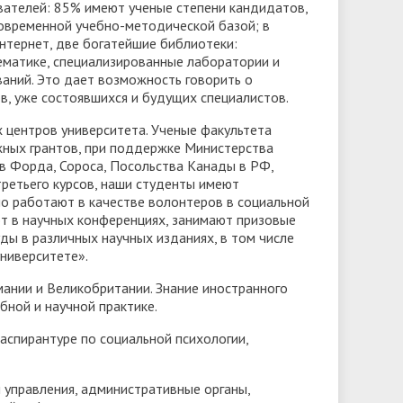
ателей: 85% имеют ученые степени кандидатов,
современной учебно-методической базой; в
нтернет, две богатейшие библиотеки:
ематике, специализированные лаборатории и
ваний. Это дает возможность говорить о
, уже состоявшихся и будущих специалистов.
 центров университета. Ученые факультета
жных грантов, при поддержке Министерства
в Форда, Сороса, Посольства Канады в РФ,
третьего курсов, наши студенты имеют
но работают в качестве волонтеров в социальной
ют в научных конференциях, занимают призовые
уды в различных научных изданиях, в том числе
ниверситете».
мании и Великобритании. Знание иностранного
бной и научной практике.
спирантуре по социальной психологии,
 управления, административные органы,