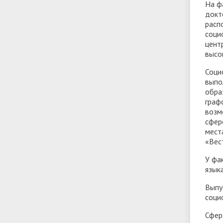
На ф
докт
расп
соци
цент
высо
Соци
выпо
обра
граф
возм
сфер
мест
«Вес
У фа
язык
Выпу
соци
Сфер