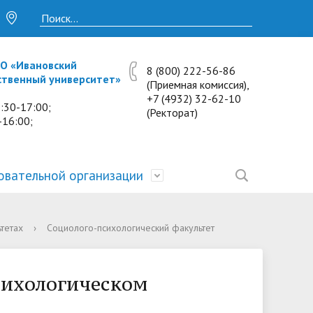
О «Ивановский
8 (800) 222-56-86
ственный университет»
(Приемная комиссия),
+7 (4932) 32-62-10
:30-17:00;
(Ректорат)
-16:00;
овательной организации
• Исследования и проекты
• Платные образовательные услуги
• Калькулятор пени
• Отзывы выпускников
• Образование
тетах
›
Социолого-психологический факультет
ость
ты и
• Научные журналы
• Разбор олимпиадных заданий
• Иностранным студентам
• Материально-техническое
обеспечение и оснащённость
сихологическом
• Противодействие коррупции
• Многопрофильная зимняя школа.
• Дистанционное обучение
образовательного процесса.
Лекции по предметам
• Первичная профсоюзная
• Информация о конкурсах и